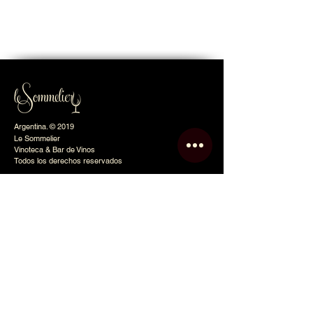
naranjos
Argentina. © 2019
Le Sommelier
Vinoteca & Bar de Vinos
Todos los derechos reservados
Le Sommelier
Inicio
Nosotros
Tienda Online
Eventos
Club
Contacto