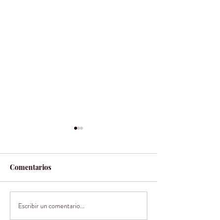
Comentarios
Escribir un comentario...
Buscando nuevas
Recomendacion
experiencias: vinos
Vinos para el In