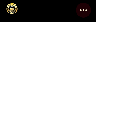
Le Sommelier
Inicio
Nosotros
Tienda Online
Eventos
Club
Contacto
Blog
Política de Privacidad
Mapa del Sitio
Contacto
info@lesommelier.com.ar
0054 9 11 2743-2364
Pilar,
Buenos Aires (1631)
San Martín 200,
Campana,
Buenos Aires (2804)
Argentina