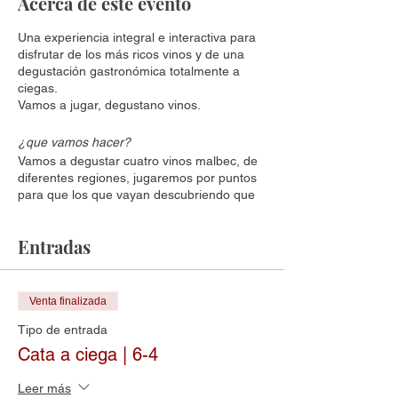
Acerca de este evento
Una experiencia integral e interactiva para
disfrutar de los más ricos vinos y de una
degustación gastronómica totalmente a
ciegas.
Vamos a jugar, degustano vinos.
¿que vamos hacer?
Vamos a degustar cuatro vinos malbec, de
diferentes regiones, jugaremos por puntos
para que los que vayan descubriendo que
toman, junten esos puntos y se lleven una
caja de tres vinos exclusivos.
Entradas
¿pero hay que saber?
No es para profesionales, solo te tiene que
gustar tomar vino y si no sabes nada nada,
Venta finalizada
vas aprender con esta tecnica.
Tipo de entrada
Cata a ciega | 6-4
¿Va haber algo para comer?
Si, habrá un tapeo opcional desde $800.-
para que puedas elegir lo que quieras
Leer más