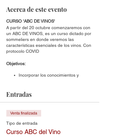
Acerca de este evento
CURSO 'ABC DE VINOS'
A partir del 20 octubre comenzaremos con
un ABC DE VINOS, es un curso dictado por
sommeliers en donde veremos las
características esenciales de los vinos. Con
protocolo COVID
Objetivos:
Incorporar los conocimientos y
habilidades para poder realizar la
degustación de vinos.
Entradas
Aplicar las técnicas de degustación
aprendidas de manera práctica para
lograr apreciar correctamente las
características sensoriales de los
Venta finalizada
vinos.
Preparaciones
Tipo de entrada
Curso ABC del Vino
Se abordarán temas tales como: