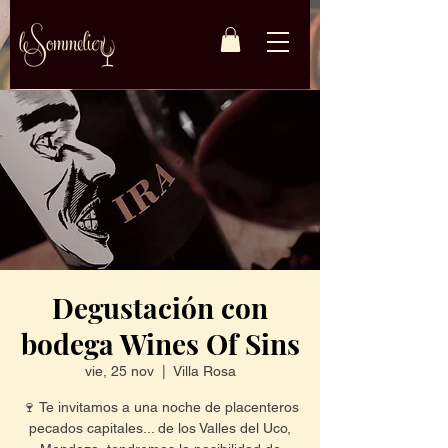
Degustación con
bodega Wines Of Sins
vie, 25 nov
  |  
Villa Rosa
🍷 Te invitamos a una noche de placenteros
pecados capitales... de los Valles del Uco,