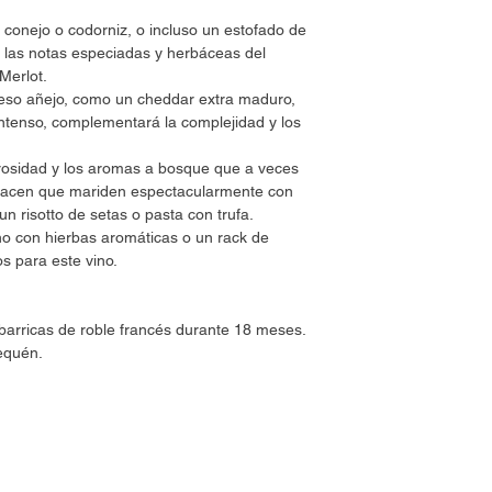
final largo y persisten
conejo o codorniz, o incluso un estofado de
n las notas especiadas y herbáceas del
Merlot.
so añejo, como un cheddar extra maduro,
intenso, complementará la complejidad y los
rrosidad y los aromas a bosque que a veces
 hacen que mariden espectacularmente con
n risotto de setas o pasta con trufa.
o con hierbas aromáticas o un rack de
 para este vino.
barricas de roble francés durante 18 meses.
equén.