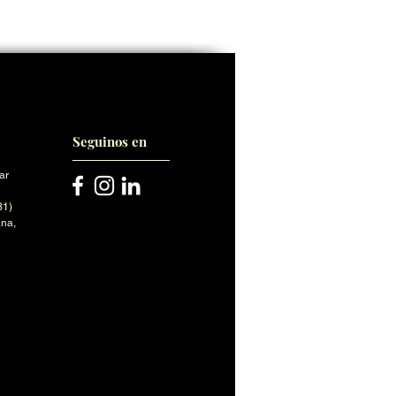
Seguinos en
ar
31)
na,