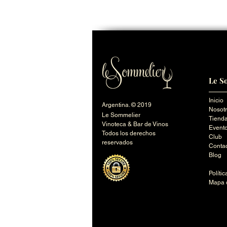
Le S
Inicio
Argentina. © 2019
Nosot
Le Sommelier
Tienda
Vinoteca & Bar de Vinos
Event
Todos los derechos
Club
reservados
Conta
Blog
Políti
Mapa d