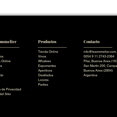
ommelier
Productos
Contacto
Tienda Online
info@lesommelier.com.
ros
Vinos
0054 9 11 2743-2364
 Online
Whiskies
Pilar,
Buenos Aires (16
os
Espumantes
San Martín 200,
Campa
Aperitivos
Buenos Aires (2804)
cto
Destilados
Argentina
Licores
Parties
ca de Privacidad
el Sitio