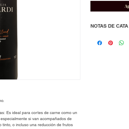
Ag
NOTAS DE CATA
Vista: Color rojo inte
crianza en barrica s
pulida y brillante.
Nariz: En nariz, es c
una combinación de 
ciruelas y cassis) ap
notas más herbáceas 
que vienen del Caber
barrica añadirá aroma
un toque ahumado, i
Boca: En boca, este 
no.
estructura. Los tanin
sedosos y bien integr
as: Es ideal para cortes de carne como un
que le da frescura y
lo, especialmente si van acompañados de
evolución de sabores
 tinto, o incluso una reducción de frutos
con las notas de la 