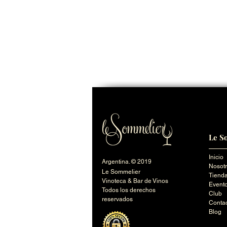
Le S
Inicio
Argentina. © 2019
Nosot
Le Sommelier
Tienda
Vinoteca & Bar de Vinos
Event
Todos los derechos
Club
reservados
Conta
Blog