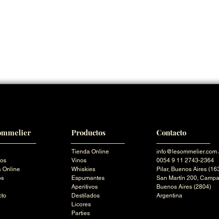
ommelier
Productos
Contacto
Tienda Online
info@lesommelier.com.
ros
Vinos
0054 9 11 2743-2364
 Online
Whiskies
Pilar,
Buenos Aires (16
os
Espumantes
San Martín 200,
Campa
Aperitivos
Buenos Aires (2804)
cto
Destilados
Argentina
Licores
Parties