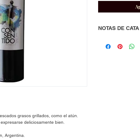
Ag
NOTAS DE CATA
Vino floral y frutal c
como frutilla, cerez
boca, de final largo 
scados grasos grillados, como el atún.
expresarse deliciosamente bien.
n, Argentina.