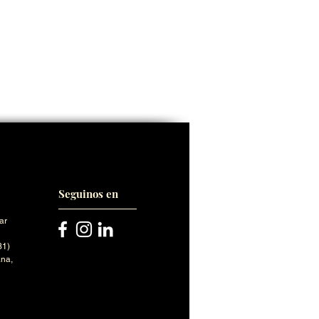
Seguinos en
ar
31)
na,