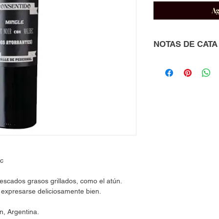
Ag
NOTAS DE CATA
Vino de gran estruct
varietal aporta carac
ensamblan para lograr
ec
scados grasos grillados, como el atún.
expresarse deliciosamente bien.
n, Argentina.