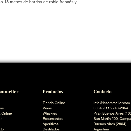
on 18 meses de barrica de roble francés y
ommelier
Productos
Contacto
Tienda Online
info@lesommelier.com.
ros
Vinos
0054 9 11 2743-2364
 Online
Whiskies
Pilar,
Buenos Aires (16
os
Espumantes
San Martín 200,
Campa
Aperitivos
Buenos Aires (2804)
cto
Destilados
Argentina