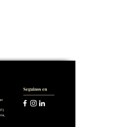
Seguinos en
ar
31)
na,