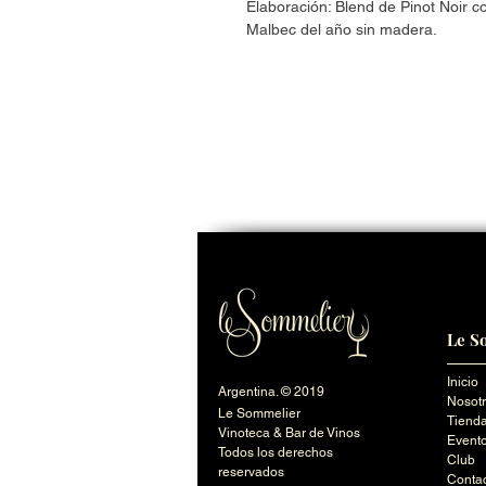
Elaboración: Blend de Pinot Noir c
Malbec del año sin madera.
Le S
Inicio
Argentina. © 2019
Nosot
Le Sommelier
Tienda
Vinoteca & Bar de Vinos
Event
Todos los derechos
Club
reservados
Conta