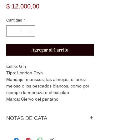
Precio
$ 12.000,00
Cantidad
*
Agregar al Carrito
Estilo: Gin
Tipo: London Dryn
Maridaje: mariscos, las almejas, el arroz
meloso o los pescados blancos, como por
ejemplo la merluza o el bacalao.
Marca: Ciervo del pantano
NOTAS DE CATA
Es un gin de corte tradicional sujeto a
reglamentaciones especificas para calificar