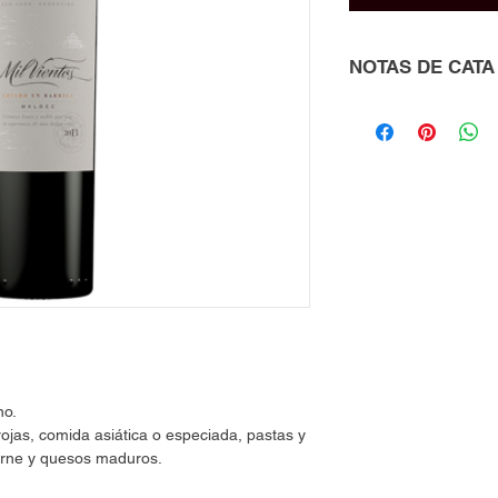
NOTAS DE CATA
Se trata de un vino d
tintes morados.
Aromas delicados y 
notas de violetas, cir
acompañados por la va
aportados por el robl
En boca presenta la 
es un vino de buen c
taninos suaves dan 
principio a fin.
no.
ojas, comida asiática o especiada, pastas y
carne y quesos maduros.