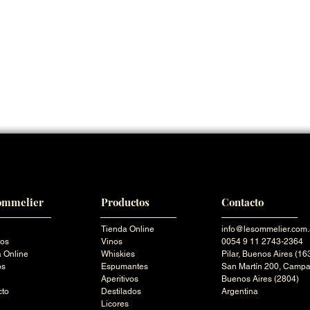
ommelier
Productos
Contacto
Tienda Online
info@lesommelier.com.
ros
Vinos
0054 9 11 2743-2364
 Online
Whiskies
Pilar,
Buenos Aires (16
os
Espumantes
San Martín 200,
Campa
Aperitivos
Buenos Aires (2804)
cto
Destilados
Argentina
Licores