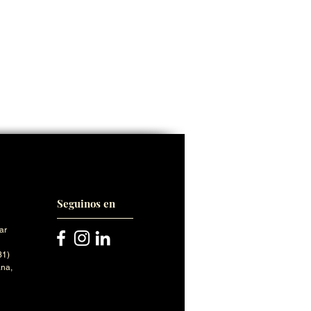
Seguinos en
ar
31)
na,