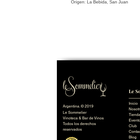
Origen: La Bebida, San Juan
Le S
Inicio
Argentina. © 2019
Nosot
Le Sommelier
Tienda
Vinoteca & Bar de Vinos
Event
Todos los derechos
Club
reservados
Conta
Blog