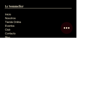
Le Sommelier
Inicio
Nosotros
Tienda Online
Eventos
Club
Contacto
Blog
Política de Privacidad
Mapa del Sitio
Contacto
info@lesommelier.com.ar
0054 9 11 2743-2364
Pilar,
Buenos Aires (1631)
San Martín 200,
Campana,
Buenos Aires (2804)
Argentina
Seguinos en