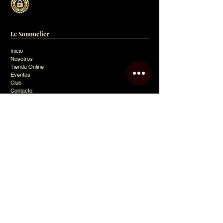
Le Sommelier
Inicio
Nosotros
Tienda Online
Eventos
Club
Contacto
Blog
Política de Privacidad
Mapa del Sitio
Contacto
info@lesommelier.com.ar
0054 9 11 2743-2364
Pilar,
Buenos Aires (1631)
San Martín 200,
Campana,
Buenos Aires (2804)
Argentina