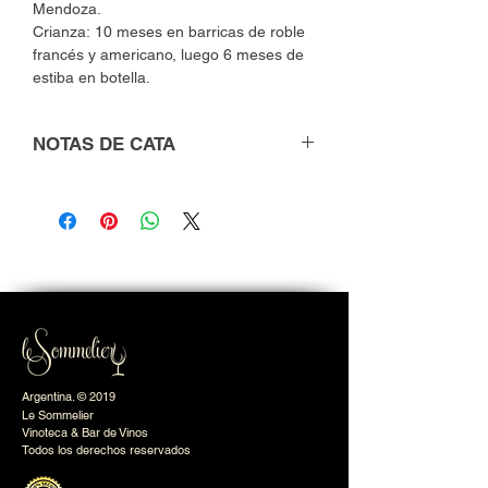
Mendoza.
Crianza: 10 meses en barricas de roble
francés y americano, luego 6 meses de
estiba en botella.
NOTAS DE CATA
De color rojo violáceo profundo, es un
vino de intensos aromas a
ciruelas maduras y frutillas. También son
protagonistas sutiles notas
de vainilla y cacao aportadas por el paso
en barricas. En boca e
balanceado, complejo y con un largo
¬nal que deja sabores típicos
del Malbec del Valle de Uco.
Argentina. © 2019
Le Sommelier
Vinoteca & Bar de Vinos
Todos los derechos reservados