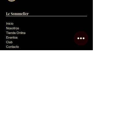
Le Sommelier
Inicio
Nosotros
Tienda Online
Eventos
Club
Contacto
Blog
Política de Privacidad
Mapa del Sitio
Contacto
info@lesommelier.com.ar
0054 9 11 2743-2364
Pilar,
Buenos Aires (1631)
San Martín 200,
Campana,
Buenos Aires (2804)
Argentina
Seguinos en