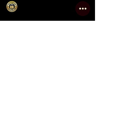
Le Sommelier
Inicio
Nosotros
Tienda Online
Eventos
Club
Contacto
Blog
Política de Privacidad
Mapa del Sitio
Contacto
info@lesommelier.com.ar
0054 9 11 2743-2364
Pilar,
Buenos Aires (1631)
San Martín 200,
Campana,
Buenos Aires (2804)
Argentina