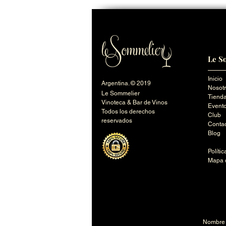
Le S
Inicio
Argentina. © 2019
Nosot
Le Sommelier
Tienda
Vinoteca & Bar de Vinos
Event
Todos los derechos
Club
reservados
Conta
Blog
Políti
Mapa d