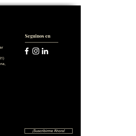
Seguinos en
ar
31)
na,
¡Suscribirme Ahora!