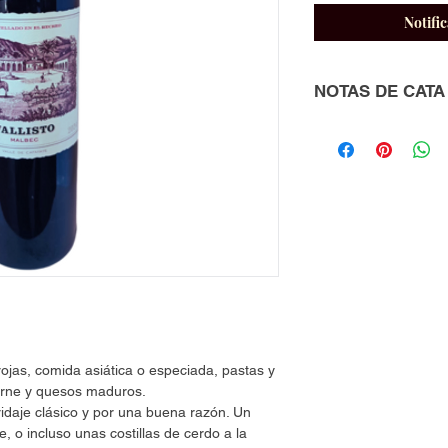
Notific
NOTAS DE CATA
Vista: Se presenta br
destellos rubíes.
Nariz: Aromas a frut
ciruelas pasa. Con n
sensaciones a caram
Boca: Resaltan las n
estructura y acidez, 
ojas, comida asiática o especiada, pastas y
carne y quesos maduros.
aridaje clásico y por una buena razón. Un
e, o incluso unas costillas de cerdo a la