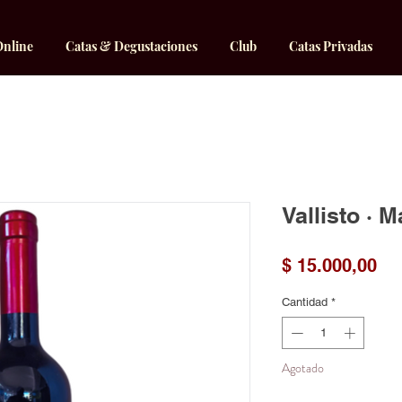
Online
Catas & Degustaciones
Club
Catas Privadas
Vallisto · 
Pr
$ 15.000,00
Cantidad
*
Agotado