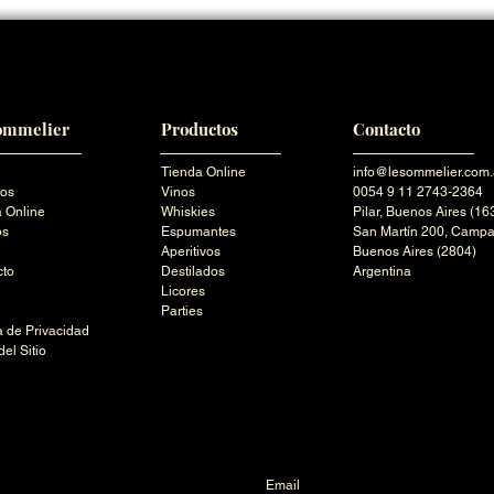
ommelier
Productos
Contacto
Tienda Online
info@lesommelier.com.
ros
Vinos
0054 9 11 2743-2364
 Online
Whiskies
Pilar,
Buenos Aires (16
os
Espumantes
San Martín 200,
Campa
Aperitivos
Buenos Aires (2804)
cto
Destilados
Argentina
Licores
Parties
ca de Privacidad
el Sitio