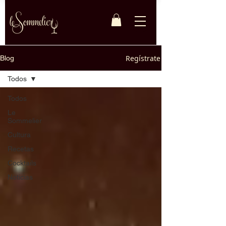
Regístrate
Blog
Todos
Todos
Le
Sommelier
Cultura
Recetas
Cocktails
Noticias