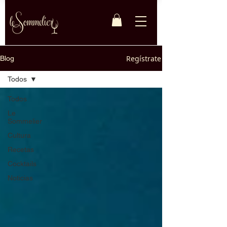
Regístrate
Blog
Todos
Todos
Le
Sommelier
Cultura
Recetas
Cocktails
Noticias